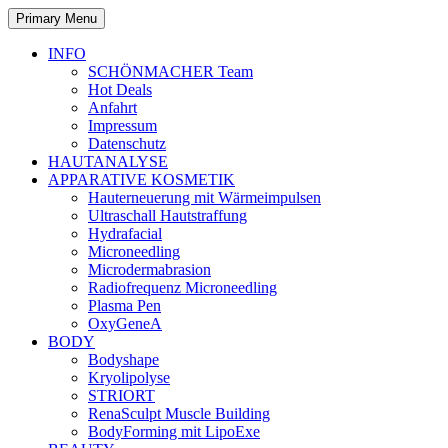
Primary Menu
INFO
SCHÖNMACHER Team
Hot Deals
Anfahrt
Impressum
Datenschutz
HAUTANALYSE
APPARATIVE KOSMETIK
Hauterneuerung mit Wärmeimpulsen
Ultraschall Hautstraffung
Hydrafacial
Microneedling
Microdermabrasion
Radiofrequenz Microneedling
Plasma Pen
OxyGeneA
BODY
Bodyshape
Kryolipolyse
STRIORT
RenaSculpt Muscle Building
BodyForming mit LipoExe