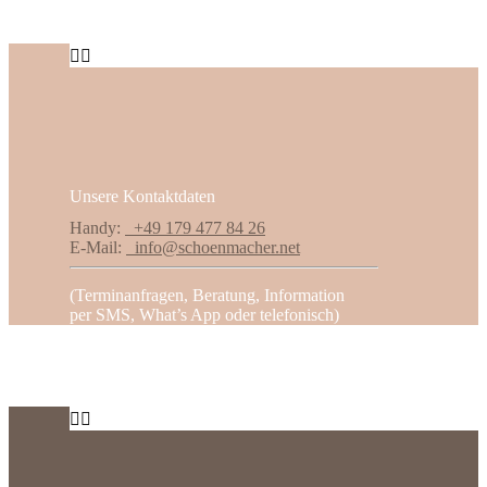


Unsere
Kontaktdaten
Handy:
+49 179 477 84 26
E-Mail:
info@schoenmacher.net
(Terminanfragen, Beratung, Information
per SMS, What’s App oder telefonisch)

